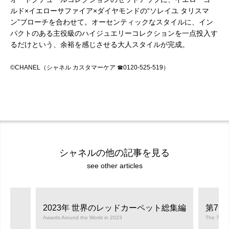
ルド×イエローサファイア×ダイヤモンドの“ソレイユ タリスマ
ン”ブローチを合わせて。オーセンティックなスタイルに、イン
パクトのある主役級のハイジュエリーコレクションを一点投入す
るだけという、余裕を感じさせる大人スタイルが完成。
©CHANEL
（シャネル カスタマーケア
☎
0120-525-519
）
シャネルの他の記事を見る
see other articles
2023年 世界のレッドカーペット総集編
第76
Awards Around the World in 2023
The 76th 