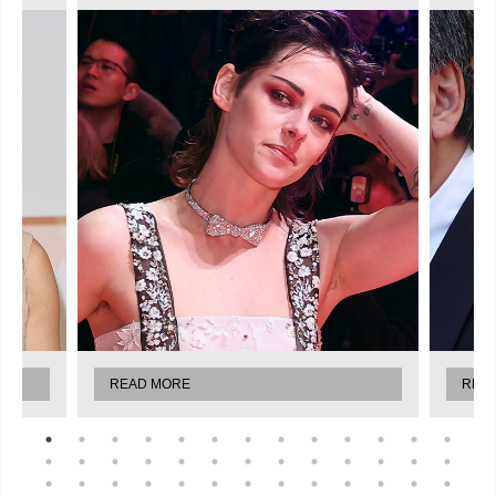
READ MORE
REA