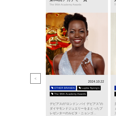
ademy Awards
The 96th Academy Awards
T
2015.12.25
2024.10.22
BRANDS
Gwyneth Paltrow
OTHER BRANDS
Lupita Nyong'o
h Academy Awards
The 96th Academy Awards
ちょっとご無沙汰だけれど、
デビアスの“ロンドン バイ デビアス”の
ターとして個性的なジュエリ
ダイヤモンドジュエリーをまとったプ
ルを披露してくれたグウ…
レゼンターのルピタ・ニョンゴ…