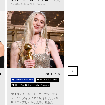
The 81st Golden Globe Awards
The 81st Golden Globe Awards
1
2024.07.29
OTHER BRANDS
Elizabeth Debicki
OTHER BRANDS
Natal
The 81st Golden Globe Awards
The 81st Golden Globe Awar
Netflixシリーズ「ザ・クラウン」でチ
印象派の絵画から飛び出し
ャーミングなダイアナ妃を演じたエリ
な装いで現れたのは『May
ザベス・デビッキは見事、助演女…
December（原題）』で主