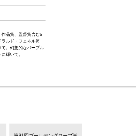
作品賞、監督賞含む5
メラルド・フェネル監
けて。幻想的なパープル
うに輝いて。
第81回ゴールデングローブ賞
第81回ゴールデング