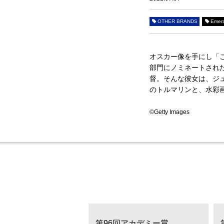
OTHER BRANDS
Emera
オスカー像を手にし「
部門にノミネートされ
督。そんな彼女は、ジ
のトルマリンと、水彩
©Getty Images
アカデミー賞
第96回アカデミー賞