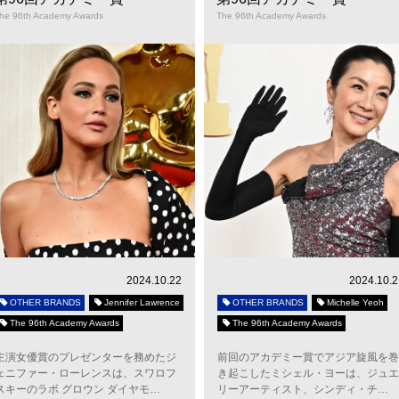
he 96th Academy Awards
The 96th Academy Awards
2024.10.22
2024.10.2
OTHER BRANDS
Jennifer Lawrence
OTHER BRANDS
Michelle Yeoh
The 96th Academy Awards
The 96th Academy Awards
主演女優賞のプレゼンターを務めたジ
前回のアカデミー賞でアジア旋風を巻
ェニファー・ローレンスは、スワロフ
き起こしたミシェル・ヨーは、ジュエ
スキーのラボ グロウン ダイヤモ…
リーアーティスト、シンディ・チ…