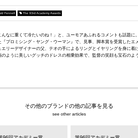
ld Fennell
The 93rd Academy Awards
こんなに重くて冷たいのね！」と、ユーモアあふれるコメントも話題に。
た『プロミシング・ヤング・ウーマン』で、見事、脚本賞を受賞したエ
ュエリーデザイナーの父、テオの手によるリングとイヤリングを身に着
画のように美しいグッチのドレスの相乗効果で、監督の笑顔も宝石のよ
その他のブランドの他の記事を見る
see other articles
第96回アカデミー賞
第96回アカデミー賞