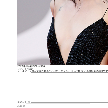
投
フ
2022年1月6日
560 × 560
稿
ル
コメントを残す
日:
サ
メールアドレスが公開されることはありません。
※
が付いている欄は必須項目です
イ
ズ
コメント
※
名前
※