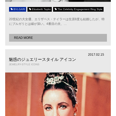
BVLGARI
Elizabeth Taylor
The Celebrity Engagement Ring Style
20世紀の大女優、エリザベス・テイラーは生涯8度も結婚したが、特
にブルガリとは縁が深い。4番目の夫、
…
READ MORE
2017.02.15
魅惑のジュエリースタイル アイコン
JEWELRY-STYLE ICONS