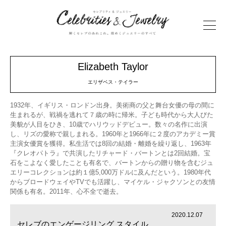
Elizabeth Taylor
エリザベス・テイラー
1932年、イギリス・ロンドン出身。美術商の父と舞台女優の母の間に
生まれるが、戦禍を逃れて７歳の時に帰米。子ども時代から大人びた
美貌が人目をひき、10歳でハリウッドデビュー。数々の名作に出演
し、リズの愛称で親しまれる。1960年と1966年に２度のアカデミー賞
主演女優賞を獲得。私生活では8回の結婚・離婚を繰り返し、1963年
『クレオパトラ』で共演したリチャード・バートンとは2回結婚。宝
石をこよなく愛したことも有名で、バートンからの贈り物を含むジュ
エリーコレクションは約１億5,000万ドルに及んだという。1980年代
からブロードウェイやTVでも活躍し、マイケル・ジャクソンとの友情
関係も有名。2011年、心不全で逝去。
2020.12.07
セレブのエンゲージリング スタイル