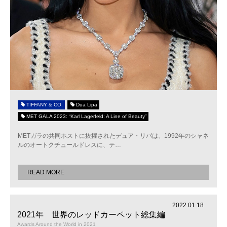
TIFFANY & CO.
Dua Lipa
MET GALA 2023: “Karl Lagerfeld: A Line of Beauty”
METガラの共同ホストに抜擢されたデュア・リパは、1992年のシャネ
ルのオートクチュールドレスに、テ
…
READ MORE
2022.01.18
2021年 世界のレッドカーペット総集編
Awards Around the World in 2021