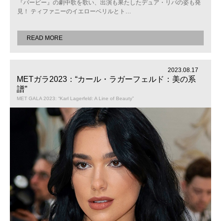
『バービー』の劇中歌を歌い、出演も果たしたデュア・リパの姿も発
見！ ティファニーのイエローベリルとト
…
READ MORE
2023.08.17
METガラ2023：“カール・ラガーフェルド：美の系
譜”
MET GALA 2023: “Karl Lagerfeld: A Line of Beauty”