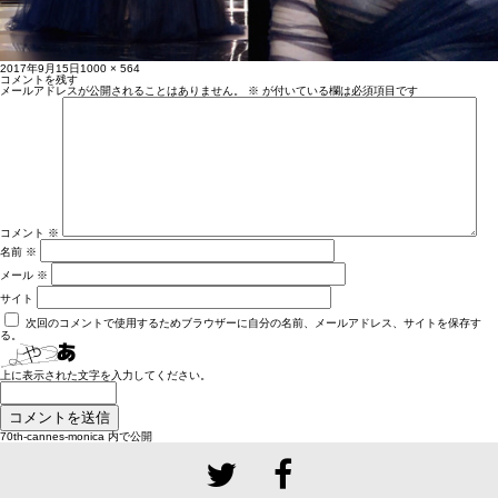
投
フ
2017年9月15日
1000 × 564
稿
ル
コメントを残す
日:
サ
メールアドレスが公開されることはありません。
※
が付いている欄は必須項目です
イ
ズ
コメント
※
名前
※
メール
※
サイト
次回のコメントで使用するためブラウザーに自分の名前、メールアドレス、サイトを保存す
る。
上に表示された文字を入力してください。
投
70th-cannes-monica
内で公開
稿
ナ
ビ
ゲ
ー