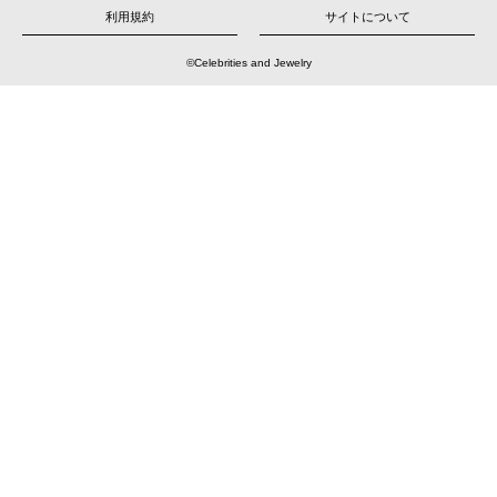
シ
ョ
利用規約
サイトについて
ン
©Celebrities and Jewelry