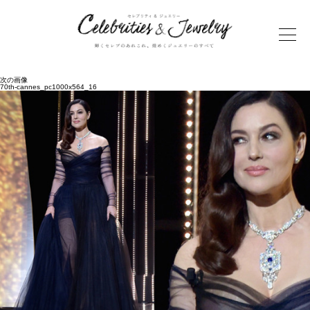
次の画像
70th-cannes_pc1000x564_16