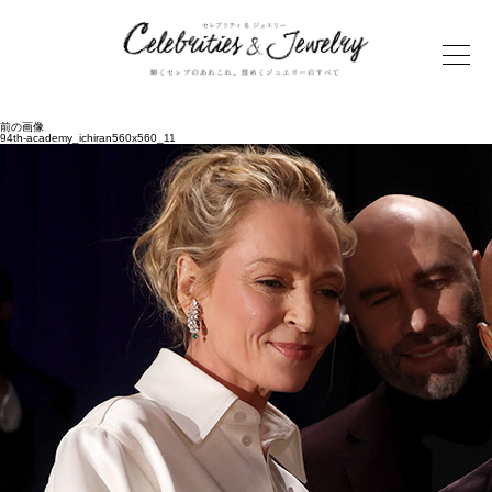
前の画像
94th-academy_ichiran560x560_11