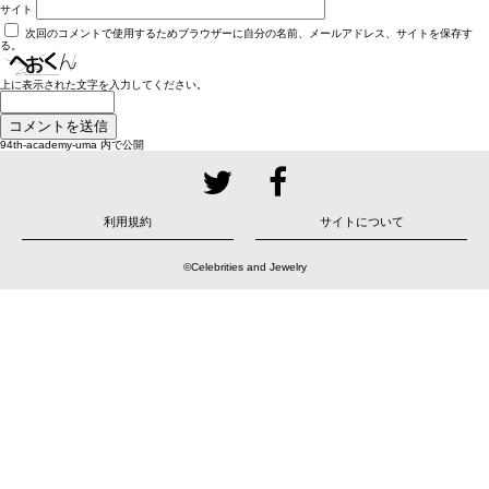
サイト
次回のコメントで使用するためブラウザーに自分の名前、メールアドレス、サイトを保存す
る。
上に表示された文字を入力してください。
投
94th-academy-uma
内で公開
稿
ナ
ビ
ゲ
ー
シ
ョ
利用規約
サイトについて
ン
©Celebrities and Jewelry