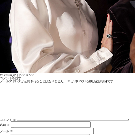
投
フ
2022年6月1日
560 × 560
稿
ル
コメントを残す
日:
サ
メールアドレスが公開されることはありません。
※
が付いている欄は必須項目です
イ
ズ
コメント
※
名前
※
メール
※