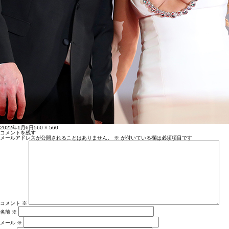
投
フ
2022年1月6日
560 × 560
稿
ル
コメントを残す
日:
サ
メールアドレスが公開されることはありません。
※
が付いている欄は必須項目です
イ
ズ
コメント
※
名前
※
メール
※