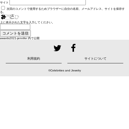
サイト
次回のコメントで使用するためブラウザーに自分の名前、メールアドレス、サイトを保存す
る。
上に表示された文字を入力してください。
投
awards2021-jennifer
内で公開
稿
ナ
ビ
ゲ
ー
シ
ョ
利用規約
サイトについて
ン
©Celebrities and Jewelry