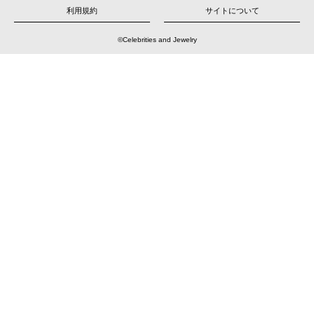
シ
ョ
利用規約
サイトについて
ン
©Celebrities and Jewelry