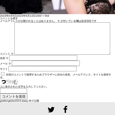
投
フ
2023年6月5日
2023年6月13日
1000 × 564
稿
ル
コメントを残す
日:
サ
メールアドレスが公開されることはありません。
※
が付いている欄は必須項目です
イ
ズ
コメント
※
名前
※
メール
※
サイト
次回のコメントで使用するためブラウザーに自分の名前、メールアドレス、サイトを保存す
る。
上に表示された文字を入力してください。
投
goldenglobe2023-daisy
内で公開
稿
ナ
ビ
ゲ
ー