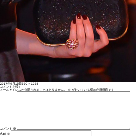
投
フ
2017年9月15日
560 × 1258
稿
ル
コメントを残す
日:
サ
メールアドレスが公開されることはありません。
※
が付いている欄は必須項目です
イ
ズ
コメント
※
名前
※