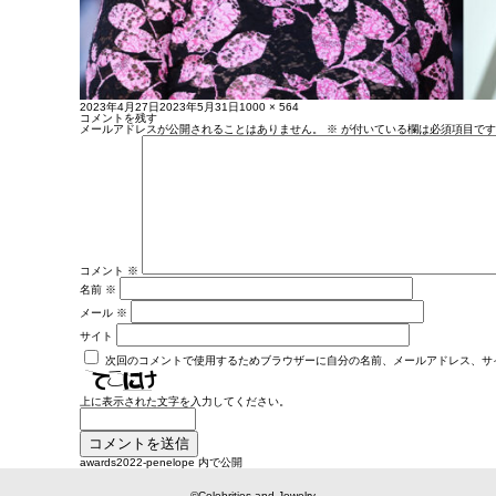
投
フ
2023年4月27日
2023年5月31日
1000 × 564
稿
ル
コメントを残す
日:
サ
メールアドレスが公開されることはありません。
※
が付いている欄は必須項目です
イ
ズ
コメント
※
名前
※
メール
※
サイト
次回のコメントで使用するためブラウザーに自分の名前、メールアドレス、サ
上に表示された文字を入力してください。
投
awards2022-penelope
内で公開
稿
ナ
ビ
©Celebrities and Jewelry