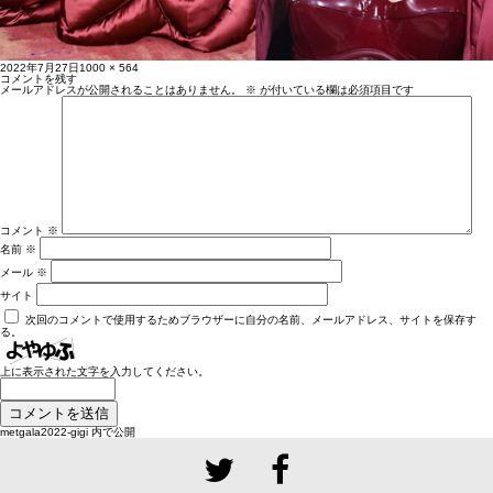
投
フ
2022年7月27日
1000 × 564
稿
ル
コメントを残す
日:
サ
メールアドレスが公開されることはありません。
※
が付いている欄は必須項目です
イ
ズ
コメント
※
名前
※
メール
※
サイト
次回のコメントで使用するためブラウザーに自分の名前、メールアドレス、サイトを保存す
る。
上に表示された文字を入力してください。
投
metgala2022-gigi
内で公開
稿
ナ
ビ
ゲ
ー