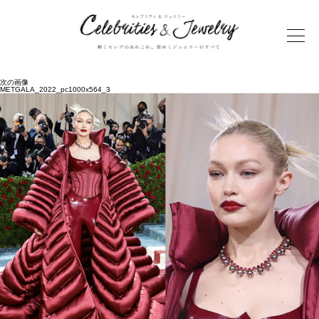
次の画像
METGALA_2022_pc1000x564_3