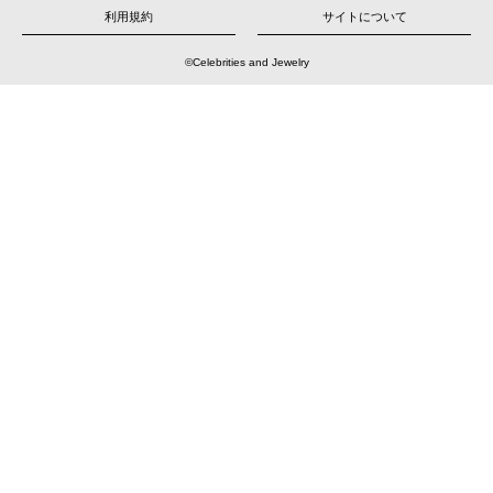
シ
ョ
利用規約
サイトについて
ン
©Celebrities and Jewelry