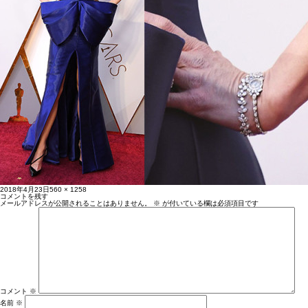
投
フ
2018年4月23日
560 × 1258
稿
ル
コメントを残す
日:
サ
メールアドレスが公開されることはありません。
※
が付いている欄は必須項目です
イ
ズ
コメント
※
名前
※