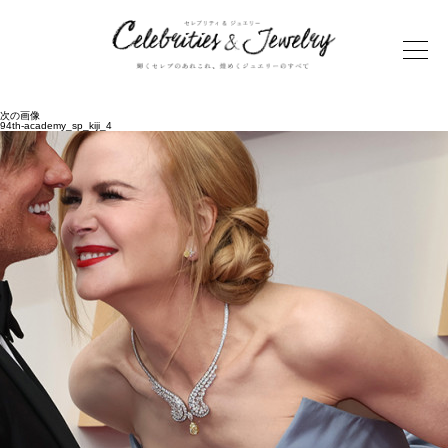
次の画像
94th-academy_sp_kiji_4