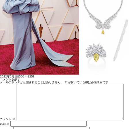
投
フ
2022年6月1日
560 × 1258
稿
ル
コメントを残す
日:
サ
メールアドレスが公開されることはありません。
※
が付いている欄は必須項目です
イ
ズ
コメント
※
名前
※