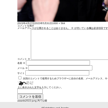
投
フ
2023年4月27日
2023年5月31日
1000 × 564
稿
ル
コメントを残す
日:
サ
メールアドレスが公開されることはありません。
※
が付いている欄は必須項目です
イ
ズ
コメント
※
名前
※
メール
※
サイト
次回のコメントで使用するためブラウザーに自分の名前、メールアドレス、サ
上に表示された文字を入力してください。
投
awards2022-jung
内で公開
稿
ナ
ビ
©Celebrities and Jewelry