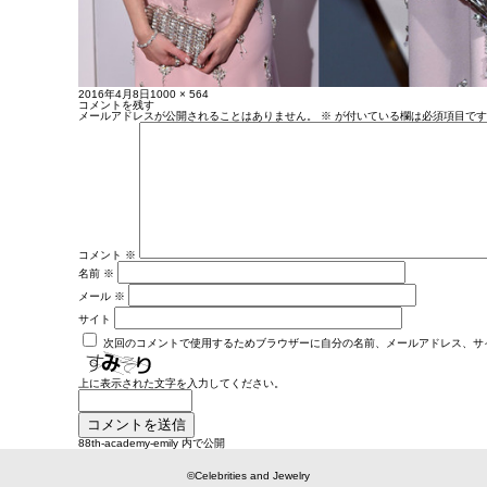
投
フ
2016年4月8日
1000 × 564
稿
ル
コメントを残す
日:
サ
メールアドレスが公開されることはありません。
※
が付いている欄は必須項目です
イ
ズ
コメント
※
名前
※
メール
※
サイト
次回のコメントで使用するためブラウザーに自分の名前、メールアドレス、サ
上に表示された文字を入力してください。
投
88th-academy-emily
内で公開
稿
ナ
ビ
©Celebrities and Jewelry
ゲ