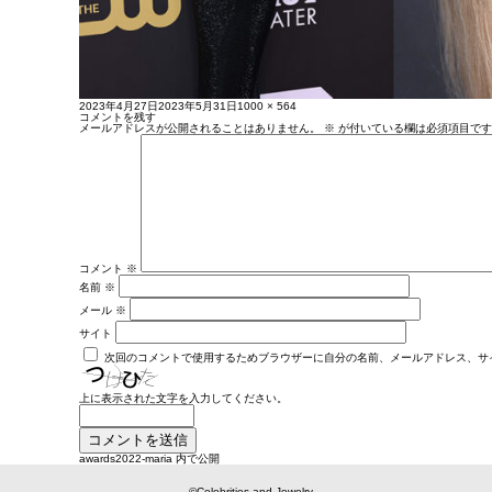
投
フ
2023年4月27日
2023年5月31日
1000 × 564
稿
ル
コメントを残す
日:
サ
メールアドレスが公開されることはありません。
※
が付いている欄は必須項目です
イ
ズ
コメント
※
名前
※
メール
※
サイト
次回のコメントで使用するためブラウザーに自分の名前、メールアドレス、サ
上に表示された文字を入力してください。
投
awards2022-maria
内で公開
稿
ナ
ビ
©Celebrities and Jewelry