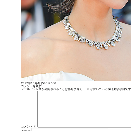
投
フ
2022年10月4日
560 × 560
稿
ル
コメントを残す
日:
サ
メールアドレスが公開されることはありません。
※
が付いている欄は必須項目です
イ
ズ
コメント
※