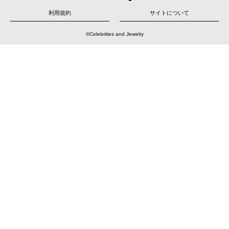
ー
シ
ョ
利用規約
サイトについて
ン
©Celebrities and Jewelry