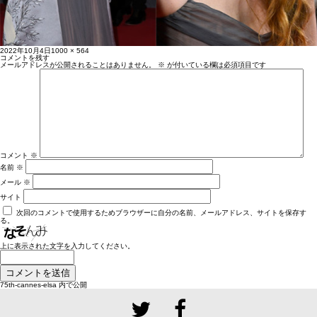
投
フ
2022年10月4日
1000 × 564
稿
ル
コメントを残す
日:
サ
メールアドレスが公開されることはありません。
※
が付いている欄は必須項目です
イ
ズ
コメント
※
名前
※
メール
※
サイト
次回のコメントで使用するためブラウザーに自分の名前、メールアドレス、サイトを保存す
る。
上に表示された文字を入力してください。
投
75th-cannes-elsa
内で公開
稿
ナ
ビ
ゲ