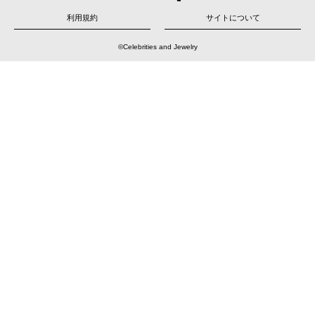
ー
シ
ョ
利用規約
サイトについて
ン
©Celebrities and Jewelry