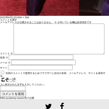
投
フ
2022年6月1日
1000 × 564
稿
ル
コメントを残す
日:
サ
メールアドレスが公開されることはありません。
※
が付いている欄は必須項目です
イ
ズ
コメント
※
名前
※
メール
※
サイト
次回のコメントで使用するためブラウザーに自分の名前、メールアドレス、サイトを保存す
る。
上に表示された文字を入力してください。
投
94th-academy-naomi
内で公開
稿
ナ
ビ
ゲ