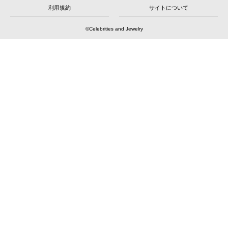
シ
ョ
利用規約
サイトについて
ン
©Celebrities and Jewelry