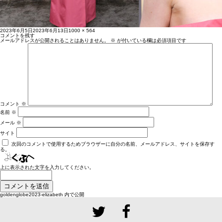
投
フ
2023年6月5日
2023年6月13日
1000 × 564
稿
ル
コメントを残す
日:
サ
メールアドレスが公開されることはありません。
※
が付いている欄は必須項目です
イ
ズ
コメント
※
名前
※
メール
※
サイト
次回のコメントで使用するためブラウザーに自分の名前、メールアドレス、サイトを保存す
る。
上に表示された文字を入力してください。
投
goldenglobe2023-elizabeth
内で公開
稿
ナ
ビ
ゲ
ー