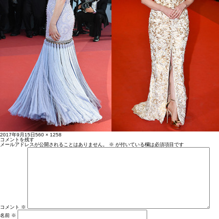
投
フ
2017年9月15日
560 × 1258
稿
ル
コメントを残す
日:
サ
メールアドレスが公開されることはありません。
※
が付いている欄は必須項目です
イ
ズ
コメント
※
名前
※