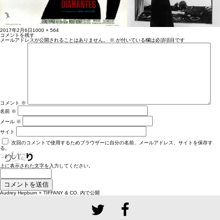
投
フ
2017年2月6日
1000 × 564
稿
ル
コメントを残す
日:
サ
メールアドレスが公開されることはありません。
※
が付いている欄は必須項目です
イ
ズ
コメント
※
名前
※
メール
※
サイト
次回のコメントで使用するためブラウザーに自分の名前、メールアドレス、サイトを保存す
る。
上に表示された文字を入力してください。
投
Audrey Hepburn × TIFFANY & CO.
内で公開
稿
ナ
ビ
ゲ
ー