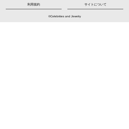
シ
ョ
利用規約
サイトについて
ン
©Celebrities and Jewelry