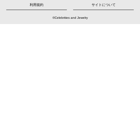
シ
ョ
利用規約
サイトについて
ン
©Celebrities and Jewelry