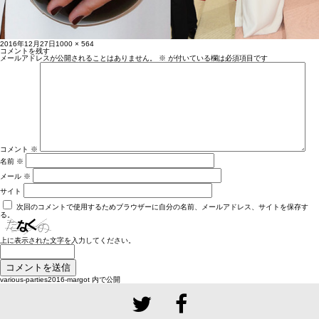
投
フ
2016年12月27日
1000 × 564
稿
ル
コメントを残す
日:
サ
メールアドレスが公開されることはありません。
※
が付いている欄は必須項目です
イ
ズ
コメント
※
名前
※
メール
※
サイト
次回のコメントで使用するためブラウザーに自分の名前、メールアドレス、サイトを保存す
る。
上に表示された文字を入力してください。
投
various-parties2016-margot
内で公開
稿
ナ
ビ
ゲ
ー