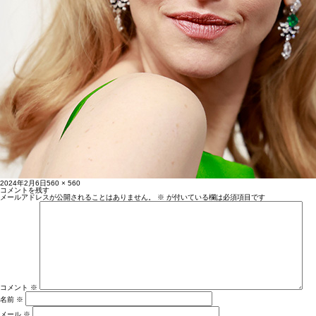
投
フ
2024年2月6日
560 × 560
稿
ル
コメントを残す
日:
サ
メールアドレスが公開されることはありません。
※
が付いている欄は必須項目です
イ
ズ
コメント
※
名前
※
メール
※