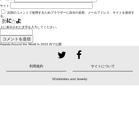
サイト
次回のコメントで使用するためブラウザーに自分の名前、メールアドレス、サイトを保存す
る。
上に表示された文字を入力してください。
投
Awards Around the World in 2023
内で公開
稿
ナ
ビ
ゲ
ー
シ
ョ
利用規約
サイトについて
ン
©Celebrities and Jewelry