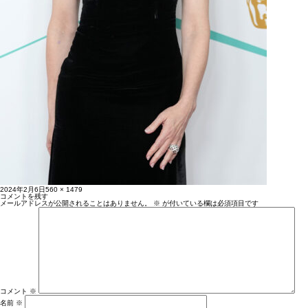
投
フ
2024年2月6日
560 × 1479
稿
ル
コメントを残す
日:
サ
メールアドレスが公開されることはありません。
※
が付いている欄は必須項目です
イ
ズ
コメント
※
名前
※