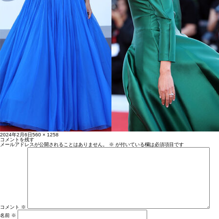
投
フ
2024年2月6日
560 × 1258
稿
ル
コメントを残す
日:
サ
メールアドレスが公開されることはありません。
※
が付いている欄は必須項目です
イ
ズ
コメント
※
名前
※