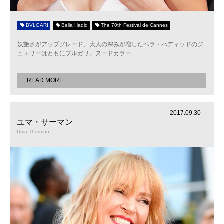
BVLGARI
Bella Hadid
The 70th Festival de Cannes
妖艶さがアップグレード、大人の深みが増したベラ・ハディッドのジ
ュエリーはともにブルガリ。ヌードカラー
…
READ MORE
2017.09.30
ユマ・サーマン
Uma Thurman