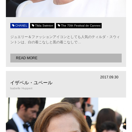
CHANEL
Tilda Swinton
The 70th Festival de Cannes
ジュエリー＆ファッションアイコンとしても人気のティルダ・スウィ
ントンは、白の着こなしと黒の着こなしで
…
READ MORE
2017.09.30
イザベル・ユペール
Isabelle Huppert