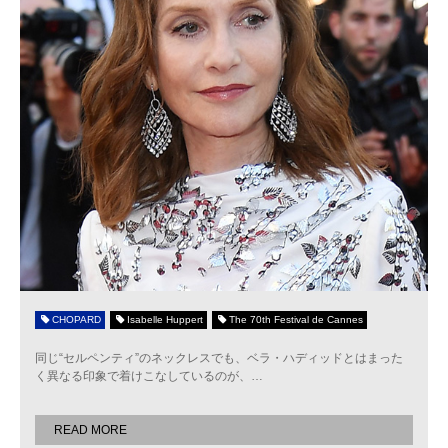
CHOPARD
Isabelle Huppert
The 70th Festival de Cannes
同じ“セルペンティ”のネックレスでも、ベラ・ハディッドとはまった
く異なる印象で着けこなしているのが、
…
READ MORE