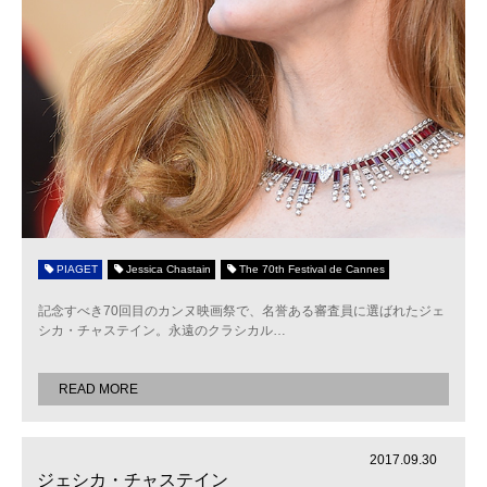
PIAGET
Jessica Chastain
The 70th Festival de Cannes
記念すべき70回目のカンヌ映画祭で、名誉ある審査員に選ばれたジェ
シカ・チャステイン。永遠のクラシカル
…
READ MORE
2017.09.30
ジェシカ・チャステイン