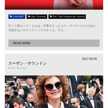
CHAUMET
Uma Thurman
The 70th Festival de Cannes
打って変わってこちらは、年季の入ったユマ・サーマンならではの、
甘過ぎないロマンティックスタイル。デコ
…
READ MORE
2017.09.30
スーザン・サランドン
Susan Sarandon