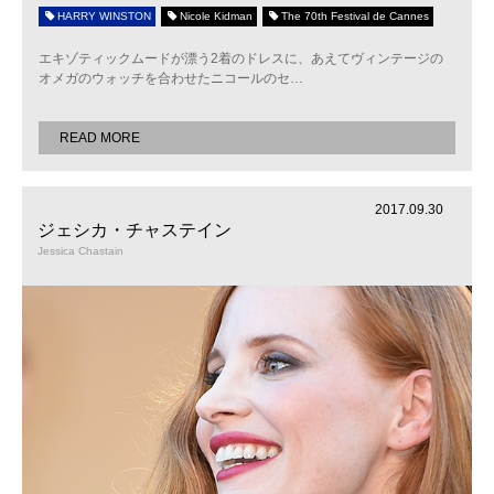
HARRY WINSTON
Nicole Kidman
The 70th Festival de Cannes
エキゾティックムードが漂う2着のドレスに、あえてヴィンテージの
オメガのウォッチを合わせたニコールのセ
…
READ MORE
2017.09.30
ジェシカ・チャステイン
Jessica Chastain