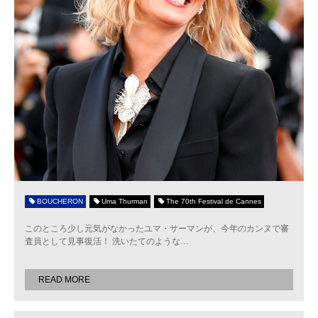
BOUCHERON
Uma Thurman
The 70th Festival de Cannes
このところ少し元気がなかったユマ・サーマンが、今年のカンヌで審
査員として見事復活！ 洗いたてのような
…
READ MORE