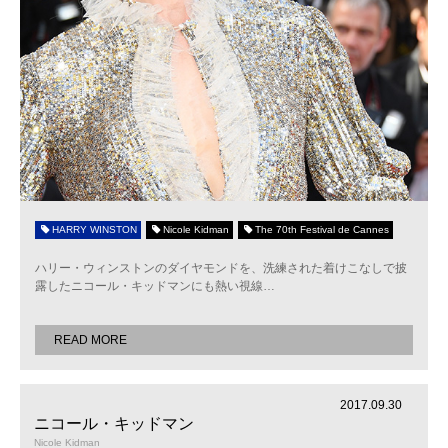
HARRY WINSTON
Nicole Kidman
The 70th Festival de Cannes
ハリー・ウィンストンのダイヤモンドを、洗練された着けこなしで披
露したニコール・キッドマンにも熱い視線
…
READ MORE
2017.09.30
ニコール・キッドマン
Nicole Kidman