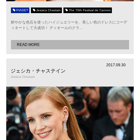
PIAGET
Jessica Chastain
The 70th Festival de Cannes
鮮やかな色石を使ったハイジュエリーを、美しい色のドレスにコーデ
ィネートして大成功！ ディオールのクラ
…
READ MORE
2017.09.30
ジェシカ・チャステイン
Jessica Chastain