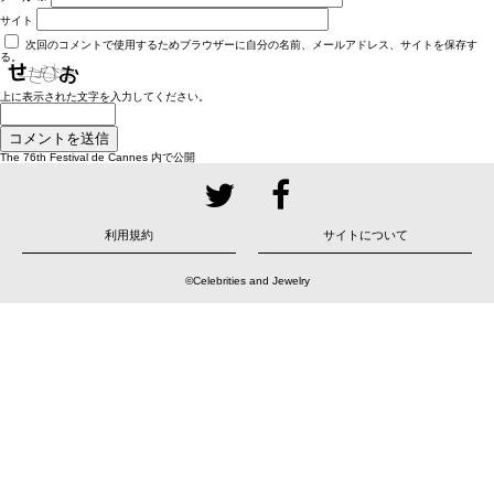
サイト
次回のコメントで使用するためブラウザーに自分の名前、メールアドレス、サイトを保存す
る。
上に表示された文字を入力してください。
投
The 76th Festival de Cannes
内で公開
稿
ナ
ビ
ゲ
ー
シ
ョ
利用規約
サイトについて
ン
©Celebrities and Jewelry