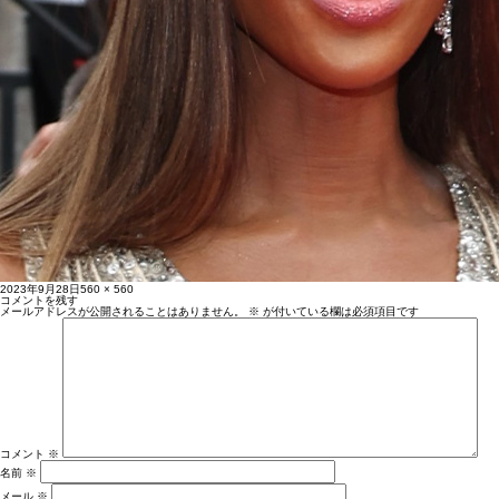
投
フ
2023年9月28日
560 × 560
稿
ル
コメントを残す
日:
サ
メールアドレスが公開されることはありません。
※
が付いている欄は必須項目です
イ
ズ
コメント
※
名前
※
メール
※