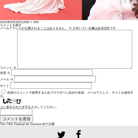
投
フ
2023年9月28日
1000 × 564
稿
ル
コメントを残す
日:
サ
メールアドレスが公開されることはありません。
※
が付いている欄は必須項目です
イ
ズ
コメント
※
名前
※
メール
※
サイト
次回のコメントで使用するためブラウザーに自分の名前、メールアドレス、サイトを保存す
る。
上に表示された文字を入力してください。
投
The 76th Festival de Cannes
内で公開
稿
ナ
ビ
ゲ