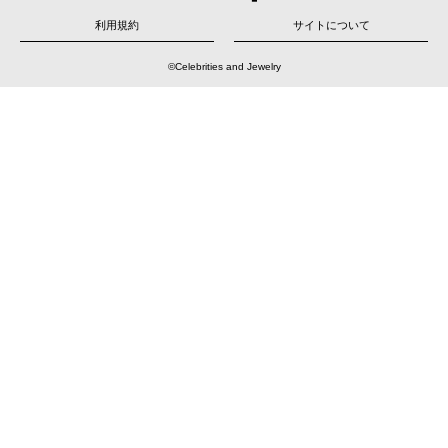
ー
シ
ョ
利用規約
サイトについて
ン
©Celebrities and Jewelry