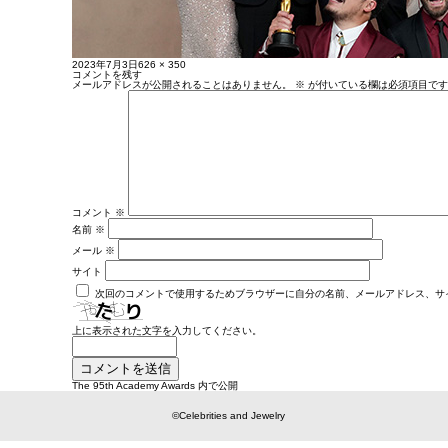
投
フ
2023年7月3日
626 × 350
稿
ル
コメントを残す
日:
サ
メールアドレスが公開されることはありません。
※
が付いている欄は必須項目です
イ
ズ
コメント
※
名前
※
メール
※
サイト
次回のコメントで使用するためブラウザーに自分の名前、メールアドレス、サ
上に表示された文字を入力してください。
投
The 95th Academy Awards
内で公開
稿
ナ
ビ
©Celebrities and Jewelry
ゲ
ー
シ