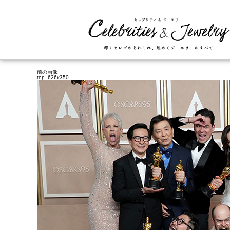
前の画像
top_626x350