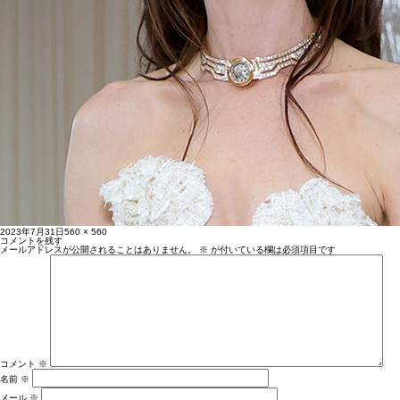
投
フ
2023年7月31日
560 × 560
稿
ル
コメントを残す
日:
サ
メールアドレスが公開されることはありません。
※
が付いている欄は必須項目です
イ
ズ
コメント
※
名前
※
メール
※