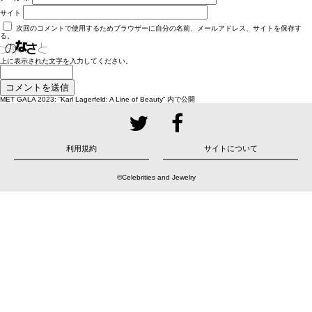
サイト
次回のコメントで使用するためブラウザーに自分の名前、メールアドレス、サイトを保存す
る。
上に表示された文字を入力してください。
投
MET GALA 2023: “Karl Lagerfeld: A Line of Beauty”
内で公開
稿
ナ
ビ
ゲ
ー
シ
ョ
利用規約
サイトについて
ン
©Celebrities and Jewelry