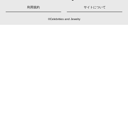
ー
シ
ョ
利用規約
サイトについて
ン
©Celebrities and Jewelry