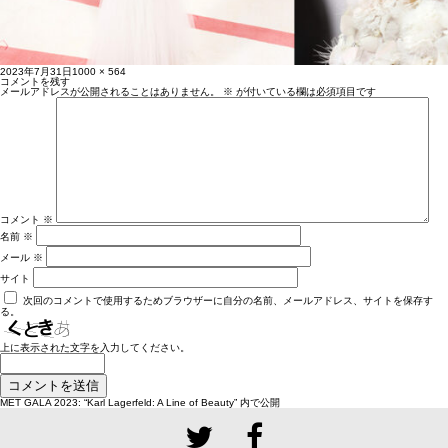
投
フ
2023年7月31日
1000 × 564
稿
ル
コメントを残す
日:
サ
メールアドレスが公開されることはありません。
※
が付いている欄は必須項目です
イ
ズ
コメント
※
名前
※
メール
※
サイト
次回のコメントで使用するためブラウザーに自分の名前、メールアドレス、サイトを保存す
る。
上に表示された文字を入力してください。
投
MET GALA 2023: “Karl Lagerfeld: A Line of Beauty”
内で公開
稿
ナ
ビ
ゲ