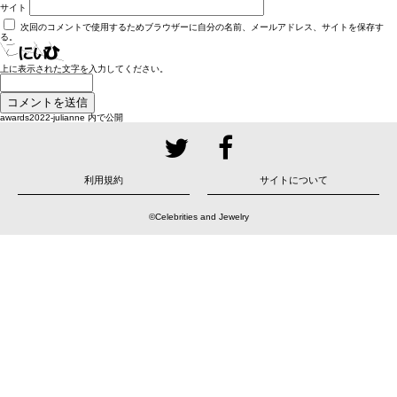
サイト
次回のコメントで使用するためブラウザーに自分の名前、メールアドレス、サイトを保存す
る。
上に表示された文字を入力してください。
投
awards2022-julianne
内で公開
稿
ナ
ビ
ゲ
ー
シ
ョ
利用規約
サイトについて
ン
©Celebrities and Jewelry