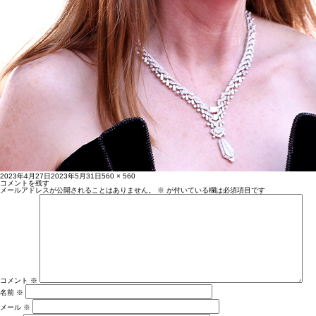
投
フ
2023年4月27日
2023年5月31日
560 × 560
稿
ル
コメントを残す
日:
サ
メールアドレスが公開されることはありません。
※
が付いている欄は必須項目です
イ
ズ
コメント
※
名前
※
メール
※