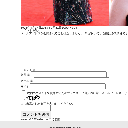
投
フ
2023年4月27日
2023年5月31日
1000 × 564
稿
ル
コメントを残す
日:
サ
メールアドレスが公開されることはありません。
※
が付いている欄は必須項目です
イ
ズ
コメント
※
名前
※
メール
※
サイト
次回のコメントで使用するためブラウザーに自分の名前、メールアドレス、サ
上に表示された文字を入力してください。
投
awards2022-julianne
内で公開
稿
ナ
ビ
©Celebrities and Jewelry