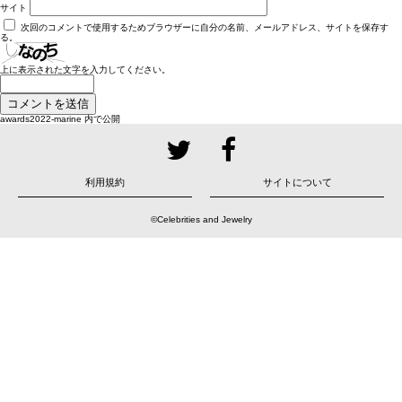
サイト
次回のコメントで使用するためブラウザーに自分の名前、メールアドレス、サイトを保存す
る。
上に表示された文字を入力してください。
投
awards2022-marine
内で公開
稿
ナ
ビ
ゲ
ー
シ
ョ
利用規約
サイトについて
ン
©Celebrities and Jewelry