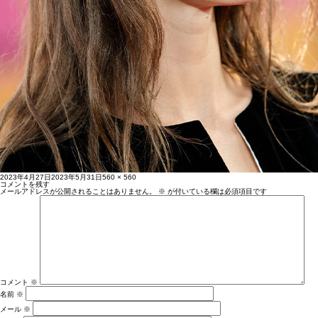
投
フ
2023年4月27日
2023年5月31日
560 × 560
稿
ル
コメントを残す
日:
サ
メールアドレスが公開されることはありません。
※
が付いている欄は必須項目です
イ
ズ
コメント
※
名前
※
メール
※