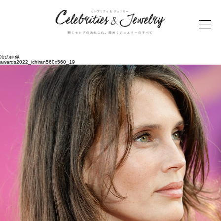
次の画像
awards2022_ichiran560x560_19