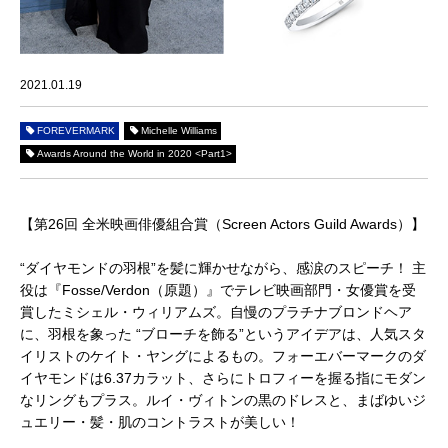
2021.01.19
FOREVERMARK
Michelle Williams
Awards Around the World in 2020 <Part1>
【第
26
回
全米映画俳優組合賞（
Screen Actors Guild Awards
）】
“ダイヤモンドの羽根”を髪に輝かせながら、感涙のスピーチ！ 主
役は『Fosse/Verdon（原題）』でテレビ映画部門・女優賞を受
賞したミシェル・ウィリアムズ。自慢のプラチナブロンドヘア
に、羽根を象った “ブローチを飾る”というアイデアは、人気スタ
イリストのケイト・ヤングによるもの。フォーエバーマークのダ
イヤモンドは6.37カラット、さらにトロフィーを握る指にモダン
なリングもプラス。ルイ・ヴィトンの黒のドレスと、まばゆいジ
ュエリー・髪・肌のコントラストが美しい！