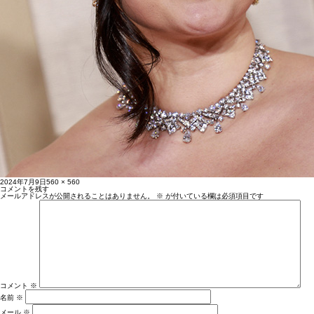
投
フ
2024年7月9日
560 × 560
稿
ル
コメントを残す
日:
サ
メールアドレスが公開されることはありません。
※
が付いている欄は必須項目です
イ
ズ
コメント
※
名前
※
メール
※