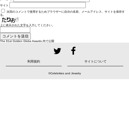
サイト
次回のコメントで使用するためブラウザーに自分の名前、メールアドレス、サイトを保存す
る。
上に表示された文字を入力してください。
投
The 81st Golden Globe Awards
内で公開
稿
ナ
ビ
ゲ
ー
シ
ョ
利用規約
サイトについて
ン
©Celebrities and Jewelry