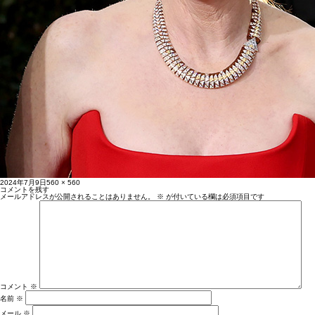
投
フ
2024年7月9日
560 × 560
稿
ル
コメントを残す
日:
サ
メールアドレスが公開されることはありません。
※
が付いている欄は必須項目です
イ
ズ
コメント
※
名前
※
メール
※