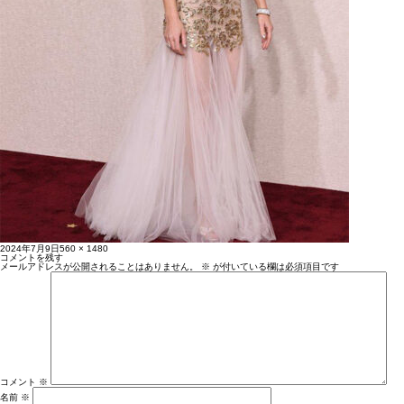
投
フ
2024年7月9日
560 × 1480
稿
ル
コメントを残す
日:
サ
メールアドレスが公開されることはありません。
※
が付いている欄は必須項目です
イ
ズ
コメント
※
名前
※