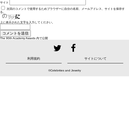
サイト
次回のコメントで使用するためブラウザーに自分の名前、メールアドレス、サイトを保存す
る。
上に表示された文字を入力してください。
投
The 90th Academy Awards
内で公開
稿
ナ
ビ
ゲ
ー
シ
ョ
利用規約
サイトについて
ン
©Celebrities and Jewelry