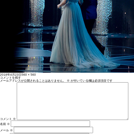
投
フ
2018年4月23日
560 × 560
稿
ル
コメントを残す
日:
サ
メールアドレスが公開されることはありません。
※
が付いている欄は必須項目です
イ
ズ
コメント
※
名前
※
メール
※