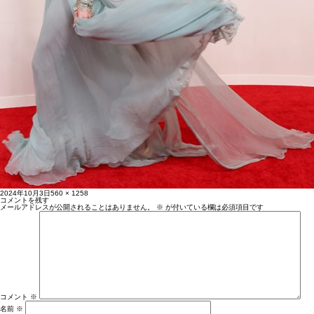
投
フ
2024年10月3日
560 × 1258
稿
ル
コメントを残す
日:
サ
メールアドレスが公開されることはありません。
※
が付いている欄は必須項目です
イ
ズ
コメント
※
名前
※