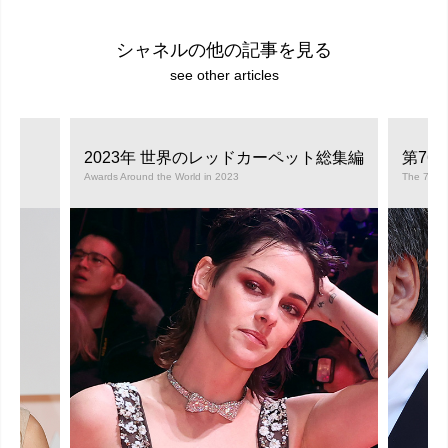
シャネルの他の記事を見る
see other articles
2023年 世界のレッドカーペット総集編
第76
Awards Around the World in 2023
The 76th 