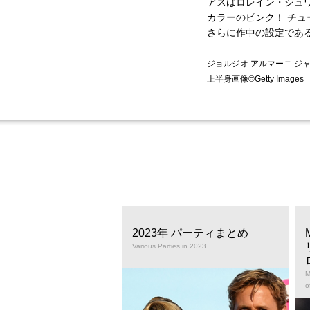
アスはロレイン・シュ
カラーのピンク！ チュ
さらに作中の設定であ
ジョルジオ アルマーニ ジャパン
上半身画像©Getty Images
回ゴールデングローブ賞
2023年 パーティまとめ
lden Globe Awards
Various Parties in 2023
M
o