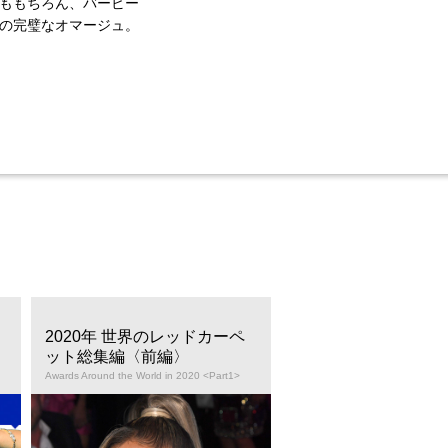
スももちろん、バービー
への完璧なオマージュ。
2020年 世界のレッドカーペ
セレブのエンゲージリ
ット総集編〈前編〉
タイル
Awards Around the World in 2020 <Part1>
The Celebrity Engagement Ring 