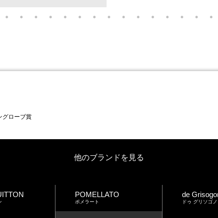
ングローブ賞
他のブランドを見る
UITTON
POMELLATO
de Grisogo
ン
ポメラート
ドゥ グリソゴノ