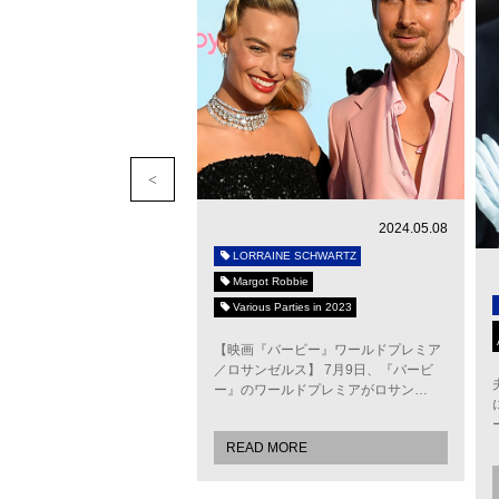
2015.12.25
2024.05.08
NE SCHWARTZ
LORRAINE SCHWARTZ
 Lopez
Margot Robbie
d Golden Globe Awards
Various Parties in 2023
ィックなサンドカラーで全身
【映画『バービー』ワールドプレミア
たジェニファー・ロペス。ロ
／ロサンゼルス】 7月9日、『バービ
シュワルツの、砂がこぼ…
ー』のワールドプレミアがロサン…
MORE
READ MORE