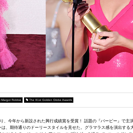
Margot Robbie
The 81st Golden Globe Awards
なり、今年から新設された興行成績賞を受賞！ 話題の『バービー』で主
ーは、期待通りのドーリースタイルを見せた。グラマラス感を演出する