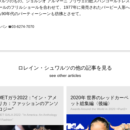
ワルツのもの。ジョルジオ アルマーニ プリヴェの総スパンコールドレ
ールのフリルショールを合わせて、1977年に発売されたバービー人形
る90年代のパーティーシーンも彷彿とさせて。
 ☎03-6274-7070
ロレイン・シュワルツの他の記事を見る
see other articles
METガラ2022：“イン・アメ
2020年 世界のレッドカーペ
リカ：ファッションのアンソ
ット総集編〈後編〉
ロジー”
Awards Around the World in 2020 <Part2>
ET GALA 2022: "In America: An Anthology
f Fashion"