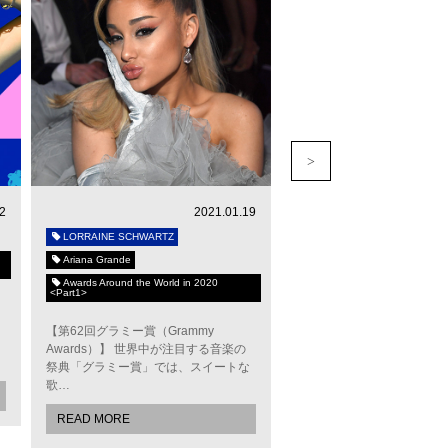
2
2021.01.19
LORRAINE SCHWARTZ
LORRAINE SCHWARTZ
Ariana Grande
Kim Kardashian
Awards Around the World in 2020
The Celebrity Engagement Ri
<Part1>
2015年のMETガラでは純
【第62回グラミー賞（Grammy
グラミー賞ではゴールドの
Awards）】 世界中が注目する音楽の
わせ、幸せのシンボルを見
祭典「グラミー賞」では、スイートな
歌…
READ MORE
READ MORE