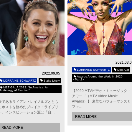
2021.03.0
LORRAINE SCHWARTZ
Doja Cat
2022.09.05
Awards Around the World in 2020
<Part2>
LORRAINE SCHWARTZ
Blake Lively
MET GALA 2022: "In America: An
Anthology of Fashion"
【2020 MTVビデオ・ミュージック・
アワード（MTV Video Music
Awards）】 豪華なパフォーマンスと
夫であるライアン・レイノルズととも
ファ…
にホストを務めたブレイク・ライブリ
ー。インスピレーション源は「自…
READ MORE
READ MORE