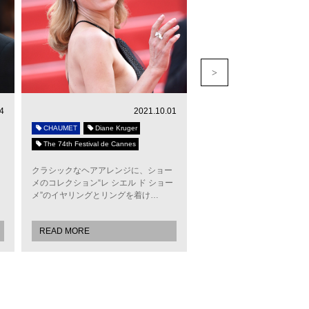
4
2021.10.01
CHAUMET
Diane Kruger
CHAUMET
Marie-Louise
The 74th Festival de Cannes
The Celebrity Engagement Ri
』
クラシックなヘアアレンジに、ショー
時は18世紀末にタイムスリ
メのコレクション“レ シエル ド ショー
ンス革命の英雄、ナポレオ
メ”のイヤリングとリングを着け…
初の妻、ジョゼフィーヌ皇
READ MORE
READ MORE