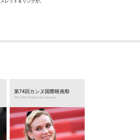
レスレット＆リングが。
第74回カンヌ国際映画祭
セレブのエンゲージリ
タイル
The 74th Festival de Cannes
The Celebrity Engagement Ring 