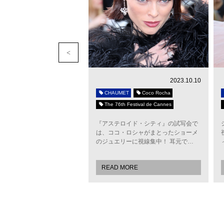
2015.12.25
2023.10.10
ET
Rachel Weisz
CHAUMET
Coco Rocha
 Festival de Cannes
The 76th Festival de Cannes
性溢れるレイチェル・ワイズ
『アステロイド・シティ』の試写会で
ーン・フォンダと共演した
は、ココ・ロシャがまとったショーメ
H（原題）』でカンヌ入り。
のジュエリーに視線集中！ 耳元で…
MORE
READ MORE