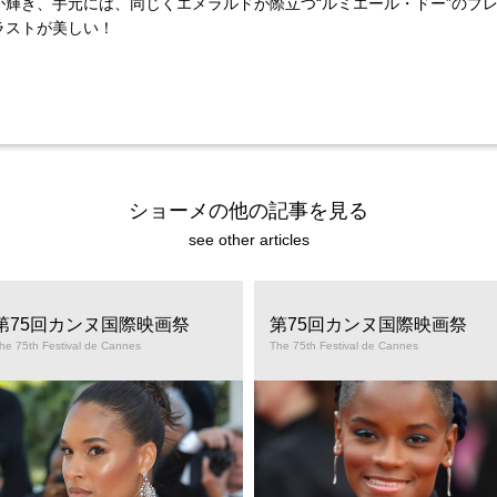
が輝き、手元には、同じくエメラルドが際立つ“ルミエール・ドー”のブ
ラストが美しい！
ショーメの他の記事を見る
see other articles
第75回カンヌ国際映画祭
第75回カンヌ国際映画祭
he 75th Festival de Cannes
The 75th Festival de Cannes