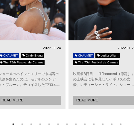
2022.11.24
2022.11.2
CHAUMET
Cindy Bruna
CHAUMET
Letitia Wright
The 75th Festival de Cannes
The 75th Festival de Cannes
ショーメのハイジュエリーで来場客の
映画祭8日目、『L’innocent（原題）
視線を集めたのは、モデルのシンデ
の上映会に姿を見せたイギリスの女
ィ・ブルーナ。チョイスした“プロム…
優、レティーシャ・ライト。ショー…
READ MORE
READ MORE