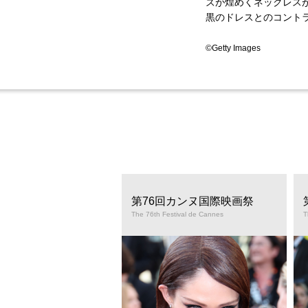
ズが煌めくネックレス
黒のドレスとのコント
©Getty Images
回カンヌ国際映画祭
第76回カンヌ国際映画祭
stival de Cannes
The 76th Festival de Cannes
T