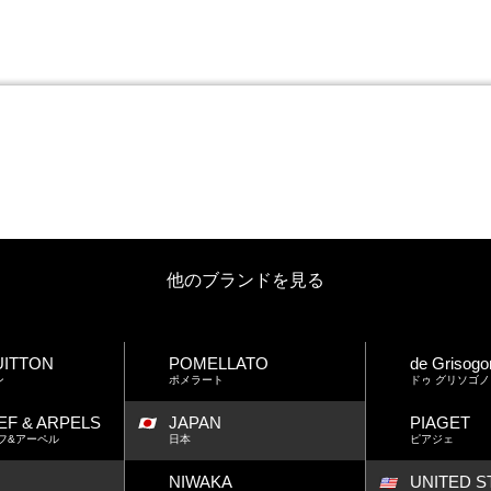
他のブランドを見る
UITTON
POMELLATO
de Grisogo
ン
ポメラート
ドゥ グリソゴノ
EF & ARPELS
JAPAN
PIAGET
フ&アーペル
日本
ピアジェ
NIWAKA
UNITED S