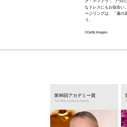
ク・ティアラ”。 7つ
なドレスにもお似合い
ージリングは、「蓮の花
う。
©Getty Images
回ゴールデングローブ賞
第96回アカデミー賞
lden Globe Awards
The 96th Academy Awards
T