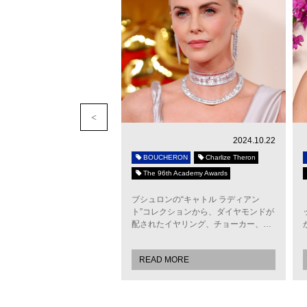
2015.12.25
2024.10.22
ERON
Salma Hayek
BOUCHERON
Charlize Theron
d Golden Globe Awards
The 96th Academy Awards
ハエックの褐色の肌を飾るの
ブシュロンの“キャトル ラディアン
ュロンの魅惑的なダイヤモン
ト”コレクションから、ダイヤモンドが
リー。実は、アレキサン…
配されたイヤリング、チョーカー、…
MORE
READ MORE