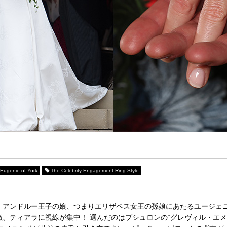
 Eugenie of York
The Celebrity Engagement Ring Style
アンドルー王子の娘、つまりエリザベス女王の孫娘にあたるユージェニー
徴、ティアラに視線が集中！ 選んだのはブシュロンの‟グレヴィル・エ