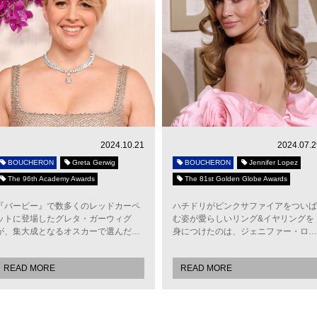
2024.10.21
2024.07.2
BOUCHERON
Greta Gerwig
BOUCHERON
Jennifer Lopez
The 96th Academy Awards
The 81st Golden Globe Awards
『バービー』で数多くのレッドカーペ
ハチドリがピンクサファイアをついば
ットに登場したグレタ・ガーウィグ
む姿が愛らしいリング&イヤリングを
が、集大成となるオスカーで選んだ…
身につけたのは、ジェニファー・ロ…
READ MORE
READ MORE