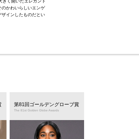
大きく開いたエレガント
そのかわいらしいエンゲ
デザインしたものだとい
賞
第81回ゴールデングローブ賞
第81回ゴールデング
The 81st Golden Globe Awards
The 81st Golden Globe Awards