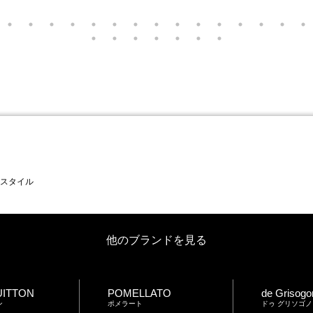
 スタイル
他のブランドを見る
UITTON
POMELLATO
de Grisogo
ン
ポメラート
ドゥ グリソゴノ