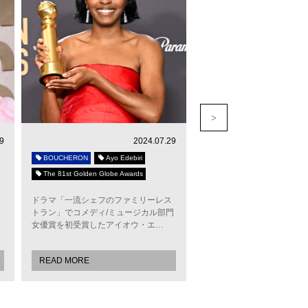
9
2024.07.29
BOUCHERON
Ayo Edebiri
BOUCHERON
Rosamun
The 81st Golden Globe Awards
The 81st Golden Globe Awar
ドラマ「一流シェフのファミリーレス
ロザムンド・パイクは、孔
トラン」でコメディ/ミュージカル部門
インスパイアされたブシュロ
女優賞を初受賞したアイオウ・エ…
ュム ドゥ パオン”をチョイ
READ MORE
READ MORE