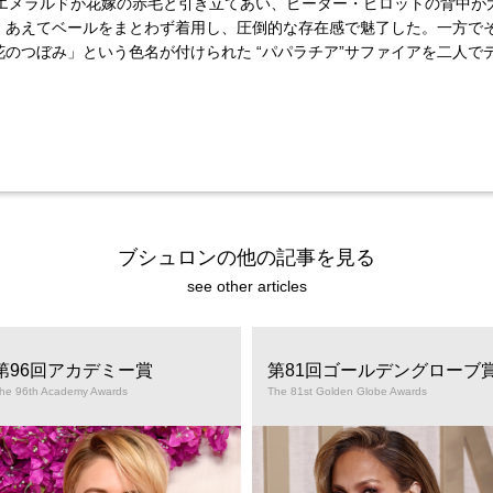
のエメラルドが花嫁の赤毛と引き立てあい、ピーター・ピロットの背中が
。あえてベールをまとわず着用し、圧倒的な存在感で魅了した。一方で
のつぼみ」という色名が付けられた “パパラチア”サファイアを二人で
ブシュロンの他の記事を見る
see other articles
第96回アカデミー賞
第81回ゴールデングローブ
he 96th Academy Awards
The 81st Golden Globe Awards