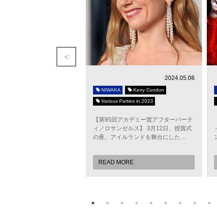
2015.12.25
2024.05.08
Brie Larson
NIWAKA
Kerry Condon
h Academy Awards
Various Parties in 2023
oom（原題）』で2016年ゴ
【第95回アカデミー賞アフターパーテ
グローブ賞の主演女優賞にノ
ィ／ロサンゼルス】 3月12日、授賞式
されている女優＆シンガー…
の夜。アイルランドを舞台にした…
MORE
READ MORE