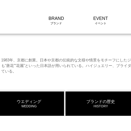
BRAND
EVENT
1983年、京都に創業。日本や京都の伝統的な文様や情景をモチーフにした
も“唐花”“花麗”といった日本語が用いられている。ハイジュエリー、ブラ
ている。
ウエディング
ブランドの歴史
WEDDING
HISTORY