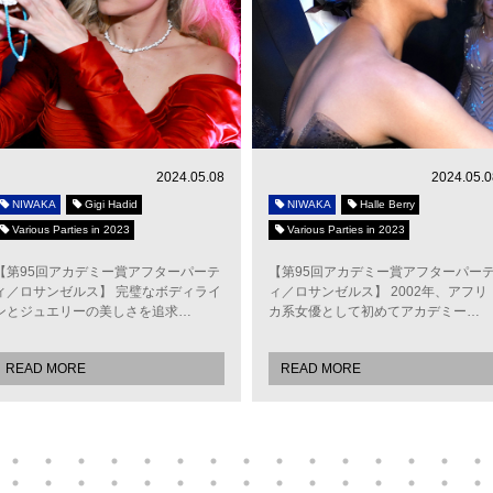
2024.05.08
2024.05.0
NIWAKA
Gigi Hadid
NIWAKA
Halle Berry
Various Parties in 2023
Various Parties in 2023
【第95回アカデミー賞アフターパーテ
【第95回アカデミー賞アフターパー
ィ／ロサンゼルス】 完璧なボディライ
ィ／ロサンゼルス】 2002年、アフリ
ンとジュエリーの美しさを追求…
カ系女優として初めてアカデミー…
READ MORE
READ MORE