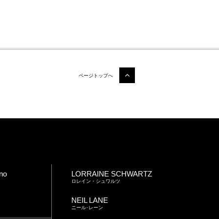
ページトップへ
no
LORRAINE SCHWARTZ
ロレイン・シュワルツ
NEIL LANE
ニール･レーン