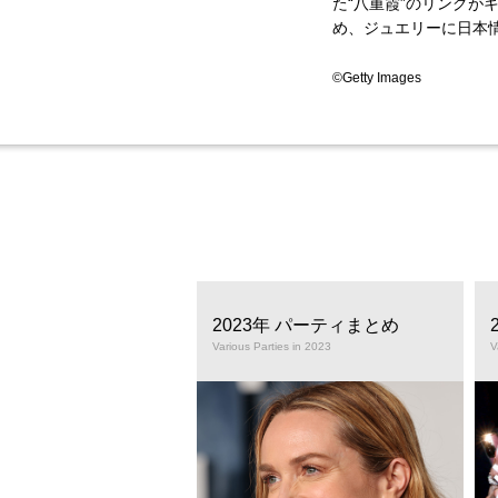
た“八重霞”のリングが
め、ジュエリーに日本
©Getty Images
アカデミー賞
2023年 パーティまとめ
ademy Awards
Various Parties in 2023
V