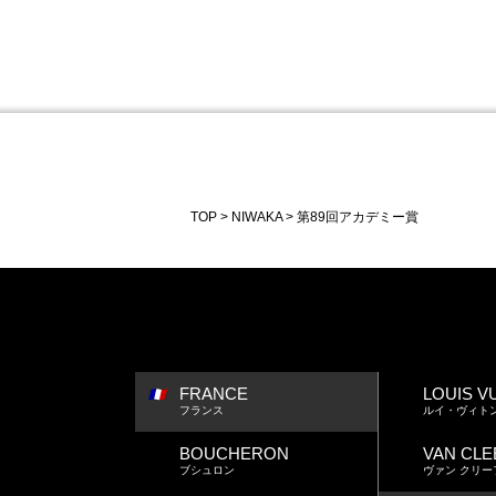
TOP
NIWAKA
第89回アカデミー賞
FRANCE
LOUIS V
フランス
ルイ・ヴィト
BOUCHERON
VAN CLE
ブシュロン
ヴァン クリー