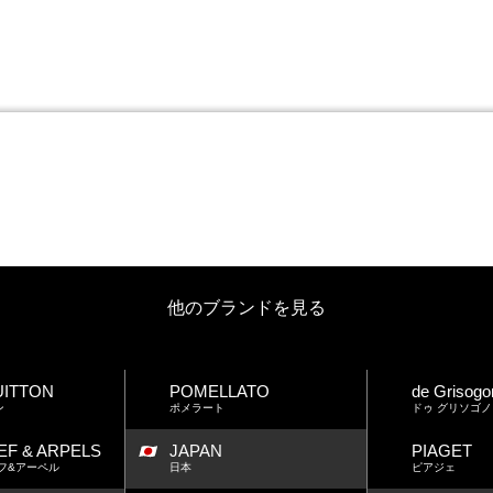
他のブランドを見る
UITTON
POMELLATO
de Grisogo
ン
ポメラート
ドゥ グリソゴノ
EF & ARPELS
JAPAN
PIAGET
フ&アーペル
日本
ピアジェ