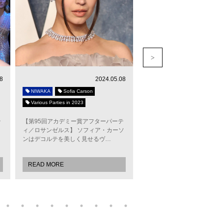
8
2024.05.08
NIWAKA
Sofia Carson
NIWAKA
Alexandra Dad
Various Parties in 2023
Various Parties in 2023
テ
【第95回アカデミー賞アフターパーテ
【第95回アカデミー賞アフ
ィ／ロサンゼルス】 ソフィア・カーソ
ィ／ロサンゼルス】 大ヒッ
ンはデコルテを美しく見せるヴ…
「ホワイト・ロータス／諸
READ MORE
READ MORE