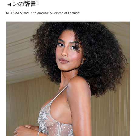
ョンの辞書”
MET GALA 2021：“In America: A Lexicon of Fashion”