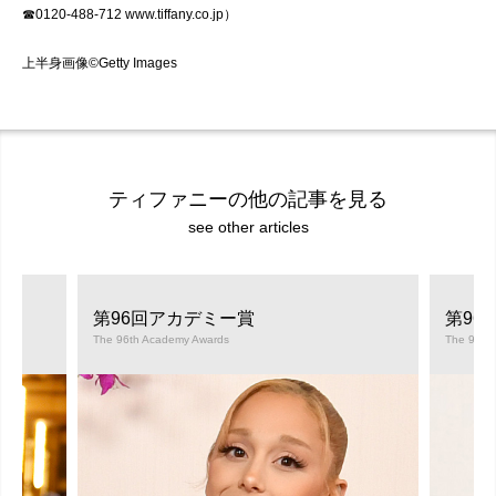
☎0120-488-712
www.tiffany.co.jp
）
上半身画像©Getty Images
ティファニーの他の記事を見る
see other articles
第96回アカデミー賞
第96
The 96th Academy Awards
The 96th