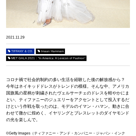
2021.11.29
TIFFANY & CO.
Imaan Hammam
MET GALA 2021：“In America: A Lexicon of Fashion”
コロナ禍で社会的制約の多い生活を経験した後の解放感から？
今年はネイキッドドレスがトレンドの模様。そんな中、アメリカ
国旗風の星柄が刺繍されたヴェルサーチェのドレスを軽やかにま
とい、ティファニーのジュエリーをアクセントとして投入するだ
けという作戦を取ったのは、モデルのイマン・ハマン。動きに合
わせて微かに煌めく、イヤリングとブレスレットのダイヤモンド
の光を楽しんで。
©Getty Images（ティファニー・アンド・カンパニー・ジャパン・インク