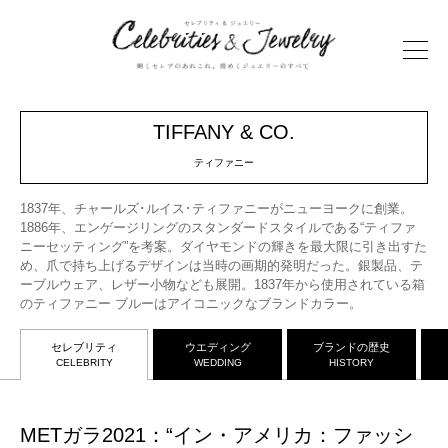
TIFFANY & CO.
ティファニー
1837年、チャールズ･ルイス･ティファニーがニューヨークに創業。
1886年、エンゲージリングのスタンダードスタイルである“ティファ
ニーセッティング”を考案。ダイヤモンドの輝きを最大限に引き出すた
め、爪で持ち上げるデザインは当時の画期的発明だった。銀製品、テ
ーブルウェア、レザー小物なども展開。1837年から使用されている箱
のティファニー ブルーはアイコニックなブランドカラー。
セレブリティ
ウエディング
ブランドの歴史
CELEBRITY
WEDDING
HISTORY
METガラ2021：“イン・アメリカ：ファッシ