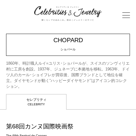
CHOPARD
ショパール
1860年、時計職人ルイ=ユリス･ショパールが、スイスのソンヴィリエ
村に工房を創設。1937年、ジュネーブに本拠地を移転。1963年、ドイ
ツ人のカール･ショイフレが買収後、国際ブランドとして地位を確
立。ダイヤモンドが動く“ハッピーダイヤモンド”はアイコン的コレク
ション。
セレブリティ
CELEBRITY
第68回カンヌ国際映画祭
The 68th Festival de Cannes