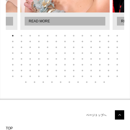
READ MORE
REA
ページトップへ
TOP