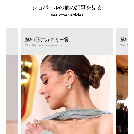
ショパールの他の記事を見る
see other articles
第96回アカデミー賞
第96
The 96th Academy Awards
The 96th