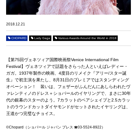
2018.12.21
CHOPARD
Lady Gaga
Various Awards Around the World in 2018
【第75回ヴェネツィア国際映画祭Venice International Film
Festival】
ヴェネツィアで話題をさらった人といえばレディー・
ガガ。1937年製作の映画、4度目のリメイク『アリー/スター誕
生』で初主演を果たし、8月31日のプレミアではスタンディング
オベーション！ 装いは、フェザーがふんだんにあしらわれたヴ
ァレンティノのドレス＋ショパールのイヤリングで、まさに30年
代の銀幕のスターのよう。7カラットのペアシェイプと2.5カラッ
トのラウンドカットダイヤモンドがセットされたイヤリングは、
王道かつ完璧なチョイス。
©Chopard（ショパール ジャパン プレス ☎03-5524-8922）