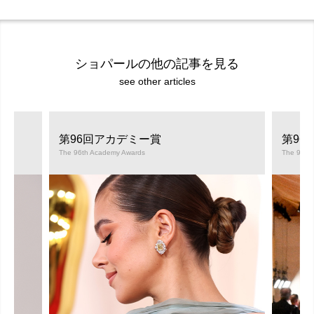
ショパールの他の記事を見る
see other articles
第96回アカデミー賞
第96
The 96th Academy Awards
The 96th